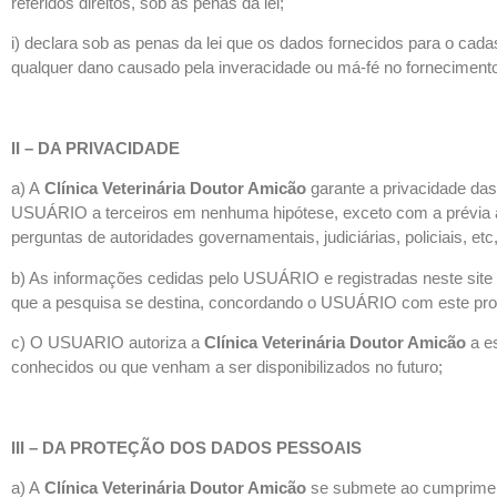
referidos direitos, sob as penas da lei;
i) declara sob as penas da lei que os dados fornecidos para o ca
qualquer dano causado pela inveracidade ou má-fé no forneciment
II – DA PRIVACIDADE
a) A
Clínica Veterinária Doutor Amicão
garante a privacidade d
USUÁRIO a terceiros em nenhuma hipótese, exceto com a prévia a
perguntas de autoridades governamentais, judiciárias, policiais, etc
b) As informações cedidas pelo USUÁRIO e registradas neste site
que a pesquisa se destina, concordando o USUÁRIO com este proce
c) O USUARIO autoriza a
Clínica Veterinária Doutor Amicão
a e
conhecidos ou que venham a ser disponibilizados no futuro;
III – DA PROTEÇÃO DOS DADOS PESSOAIS
a) A
Clínica Veterinária Doutor Amicão
se submete ao cumpriment