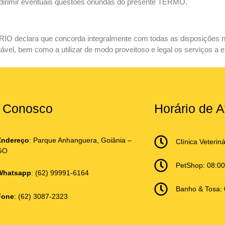
 dirimir eventuais questões oriundas do presente TERMO.
RIO declara que concorda integralmente com todas as disposições 
gável, bem como a utilizar de modo proveitoso e legal os serviços a e
e Conosco
Horário de 
Endereço
: Parque Anhanguera, Goiânia –
Clínica Veterin
GO
PetShop: 08:00
Whatsapp
: (62) 99991-6164
Banho & Tosa: 
Fone
: (62) 3087-2323