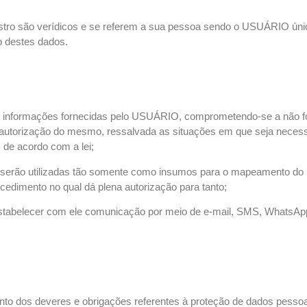
dastro são verídicos e se referem a sua pessoa sendo o USUÁRIO úni
o destes dados.
as informações fornecidas pelo USUÁRIO, comprometendo-se a não f
utorização do mesmo, ressalvada as situações em que seja necessá
, de acordo com a lei;
 serão utilizadas tão somente como insumos para o mapeamento do p
dimento no qual dá plena autorização para tanto;
stabelecer com ele comunicação por meio de e-mail, SMS, WhatsApp
o dos deveres e obrigações referentes à proteção de dados pessoa