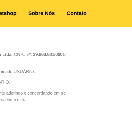
etshop
Sobre Nós
Contato
p Ltda
, CNPJ nº.
39.860.681/0001-
enominado USUÁRIO.
UÁRIO.
nte aderindo e concordando em se
s deste site.