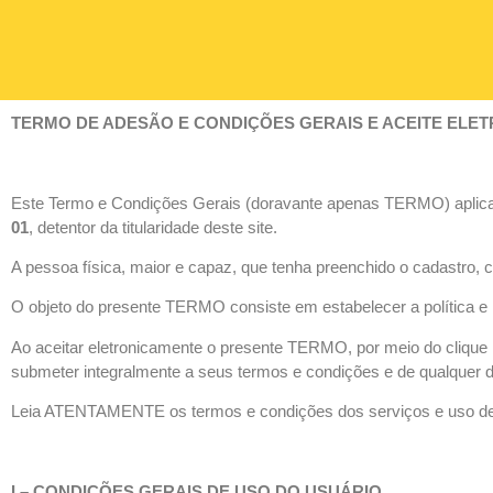
TERMO DE ADESÃO E CONDIÇÕES GERAIS E ACEITE ELET
Este Termo e Condições Gerais (doravante apenas TERMO) aplica
01
, detentor da titularidade deste site.
A pessoa física, maior e capaz, que tenha preenchido o cadastr
O objeto do presente TERMO consiste em estabelecer a política e
Ao aceitar eletronicamente o presente TERMO, por meio do cliqu
submeter integralmente a seus termos e condições e de qualquer de 
Leia ATENTAMENTE os termos e condições dos serviços e uso de 
I – CONDIÇÕES GERAIS DE USO DO USUÁRIO