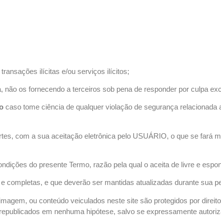
ransações ilícitas e/ou serviços ilícitos;
 não os fornecendo a terceiros sob pena de responder por culpa ex
o
caso tome ciência de qualquer violação de segurança relacionada 
tes, com a sua aceitação eletrônica pelo USUÁRIO, o que se fará me
ondições do presente Termo, razão pela qual o aceita de livre e espo
is e completas, e que deverão ser mantidas atualizadas durante s
imagem, ou conteúdo veiculados neste site são protegidos por direito
republicados em nenhuma hipótese, salvo se expressamente autoriza