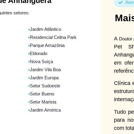
ue Anhanguera
Aten
intes setores:
Mai
Jardim Atlântico
Residencial Celina Park
A
Doutor
Parque Amazônia
Pet Sh
Eldorado
Anhangu
Nova Suíça
em ofer
Jardim Vila Boa
referên
Jardim Europa
Clínica
Setor Sudoeste
estrutu
Setor Bueno
interna
Setor Marista
Jardim América
Tudo pe
para no
com tota