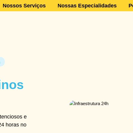
Nossos Serviços
Nossas Especialidades
P
a
inos
tenciosos e
24 horas no